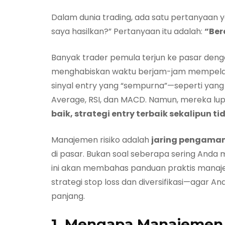
Dalam dunia trading, ada satu pertanyaan 
saya hasilkan?” Pertanyaan itu adalah:
“Ber
Banyak trader pemula terjun ke pasar den
menghabiskan waktu berjam-jam mempelajar
sinyal entry yang “sempurna”—seperti yang
Average, RSI, dan MACD
. Namun, mereka lup
baik, strategi entry terbaik sekalipun
Manajemen risiko adalah
jaring pengama
di pasar. Bukan soal seberapa sering Anda m
ini akan membahas panduan praktis manajemen
strategi stop loss dan diversifikasi—agar A
panjang.
1. Mengapa Manajemen R