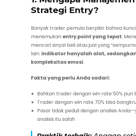
Strategi Entry?
Banyak trader pemula berpikir bahwa kunc
menemukan
entry point yang tepat
. Mer
mencari sinyal beli atau jual yang “sempurn
lain:
indikator hanyalah alat, sedangk
kompleksitas emosi
.
Fakta yang perlu Anda sadari:
Bahkan trader dengan win rate 50% pun bis
Trader dengan win rate 70% bisa bangkru
Pasar tidak peduli dengan analisis And
analisis itu salah
Praktik terbaik:
Anggap seti