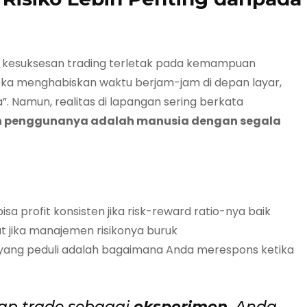
i kesuksesan trading terletak pada kemampuan
eka menghabiskan waktu berjam-jam di depan layar,
a”. Namun, realitas di lapangan sering berkata
an penggunanya adalah manusia dengan segala
a profit konsisten jika risk-reward ratio-nya baik
t jika manajemen risikonya buruk
a—yang peduli adalah bagaimana Anda merespons ketika
ap trade sebagai
eksperimen
. Anda