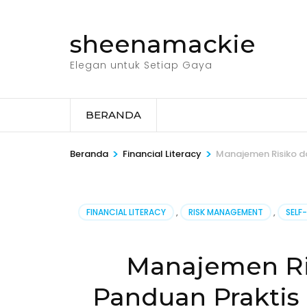
Lompat
ke
sheenamackie
konten
(Tekan
Elegan untuk Setiap Gaya
Enter)
BERANDA
>
>
Beranda
Financial Literacy
Manajemen Risiko da
FINANCIAL LITERACY
,
RISK MANAGEMENT
,
SELF
Manajemen Ri
Panduan Praktis