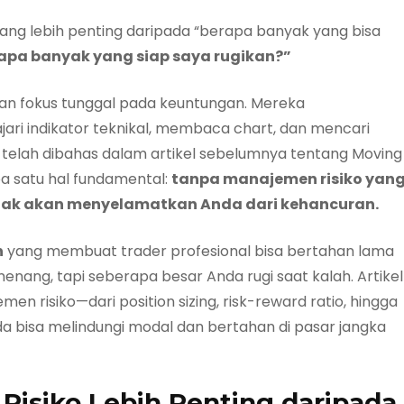
yang lebih penting daripada “berapa banyak yang bisa
apa banyak yang siap saya rugikan?”
gan fokus tunggal pada keuntungan. Mereka
i indikator teknikal, membaca chart, dan mencari
 telah dibahas dalam artikel sebelumnya tentang Moving
a satu hal fundamental:
tanpa manajemen risiko yan
 tidak akan menyelamatkan Anda dari kehancuran.
n
yang membuat trader profesional bisa bertahan lama
enang, tapi seberapa besar Anda rugi saat kalah. Artikel
 risiko—dari position sizing, risk-reward ratio, hingga
nda bisa melindungi modal dan bertahan di pasar jangka
isiko Lebih Penting daripada