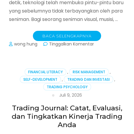
detik, teknologi telah membuka pintu-pintu baru
yang sebelumnya tidak terbayangkan oleh para
seniman. Bagi seorang seniman visual, musisi, …
BACA SELENGKAPNYA
pada
wong hung
Tinggalkan Komentar
Seni
di
Era
Digital:
FINANCIAL LITERACY
,
RISK MANAGEMENT
,
Bagaimana
SELF-DEVELOPMENT
,
TRADING DAN INVESTASI
,
Teknologi
TRADING PSYCHOLOGY
Mengubah
Cara
Juli 9, 2026
Kita
Berkarya
Trading Journal: Catat, Evaluasi,
dan
dan Tingkatkan Kinerja Trading
Berbagi
Anda
Karya