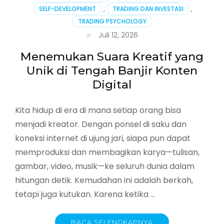
Menulis,
SELF-DEVELOPMENT
,
TRADING DAN INVESTASI
,
Melukis,
TRADING PSYCHOLOGY
dan
Musik
Juli 12, 2026
di
Era
Menemukan Suara Kreatif yang
Modern
Unik di Tengah Banjir Konten
Digital
Kita hidup di era di mana setiap orang bisa
menjadi kreator. Dengan ponsel di saku dan
koneksi internet di ujung jari, siapa pun dapat
memproduksi dan membagikan karya—tulisan,
gambar, video, musik—ke seluruh dunia dalam
hitungan detik. Kemudahan ini adalah berkah,
tetapi juga kutukan. Karena ketika …
BACA SELENGKAPNYA