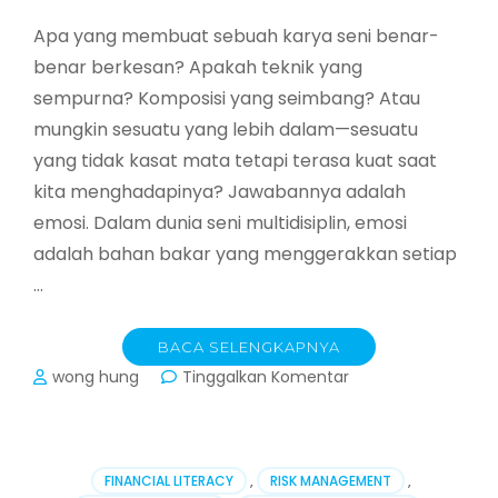
Apa yang membuat sebuah karya seni benar-
benar berkesan? Apakah teknik yang
sempurna? Komposisi yang seimbang? Atau
mungkin sesuatu yang lebih dalam—sesuatu
yang tidak kasat mata tetapi terasa kuat saat
kita menghadapinya? Jawabannya adalah
emosi. Dalam dunia seni multidisiplin, emosi
adalah bahan bakar yang menggerakkan setiap
…
BACA SELENGKAPNYA
pada
wong hung
Tinggalkan Komentar
Peran
Emosi
dalam
Seni
FINANCIAL LITERACY
,
RISK MANAGEMENT
,
Multidisiplin: