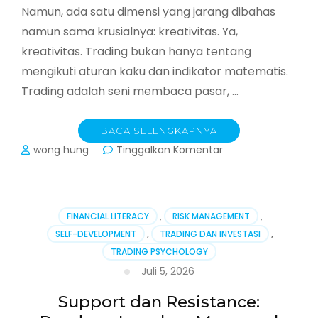
Namun, ada satu dimensi yang jarang dibahas
namun sama krusialnya: kreativitas. Ya,
kreativitas. Trading bukan hanya tentang
mengikuti aturan kaku dan indikator matematis.
Trading adalah seni membaca pasar, …
BACA SELENGKAPNYA
pada
wong hung
Tinggalkan Komentar
The
Trader’s
Mindset:
Menemukan
FINANCIAL LITERACY
,
RISK MANAGEMENT
,
Keseimbangan
SELF-DEVELOPMENT
,
TRADING DAN INVESTASI
,
antara
TRADING PSYCHOLOGY
Kreativitas
dan
Juli 5, 2026
Disiplin
dalam
Support dan Resistance:
Pasar