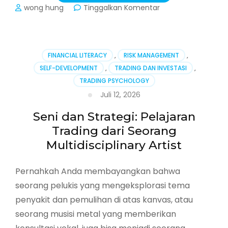
pada
wong hung
Tinggalkan Komentar
Personal
Branding
untuk
Seniman
FINANCIAL LITERACY
,
RISK MANAGEMENT
,
Multidisiplin:
SELF-DEVELOPMENT
,
TRADING DAN INVESTASI
,
Strategi
TRADING PSYCHOLOGY
Membangun
Nama
Juli 12, 2026
di
Era
Seni dan Strategi: Pelajaran
Digital
Trading dari Seorang
Multidisciplinary Artist
Pernahkah Anda membayangkan bahwa
seorang pelukis yang mengeksplorasi tema
penyakit dan pemulihan di atas kanvas, atau
seorang musisi metal yang memberikan