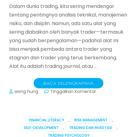
Dalam dunia trading, kita sering mendengar
tentang pentingnya analisis teknikal, manajemen
risiko, dan disiplin. Namun, ada satu alat yang
sering diabaikan oleh banyak trader—termasuk
yang sudah berpengalaman—padahal alat ini
bisa menjadi pembeda antara trader yang
stagnan dan trader yang terus berkembang.
Alat itu adalah trading journal, atau …
BACA SELENGKAPNYA
pada
wong hung
Tinggalkan Komentar
Trading
Journal:
Catat,
Evaluasi,
FINANCIAL LITERACY
,
RISK MANAGEMENT
,
dan
SELF-DEVELOPMENT
,
TRADING DAN INVESTASI
,
Tingkatkan
TRADING PSYCHOLOGY
Kinerja