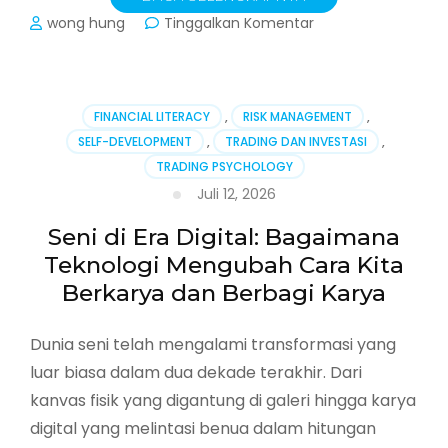
pada
wong hung
Tinggalkan Komentar
Menemukan
Suara
Kreatif
yang
FINANCIAL LITERACY
,
RISK MANAGEMENT
,
Unik
SELF-DEVELOPMENT
,
TRADING DAN INVESTASI
,
di
TRADING PSYCHOLOGY
Tengah
Banjir
Juli 12, 2026
Konten
Digital
Seni di Era Digital: Bagaimana
Teknologi Mengubah Cara Kita
Berkarya dan Berbagi Karya
Dunia seni telah mengalami transformasi yang
luar biasa dalam dua dekade terakhir. Dari
kanvas fisik yang digantung di galeri hingga karya
digital yang melintasi benua dalam hitungan