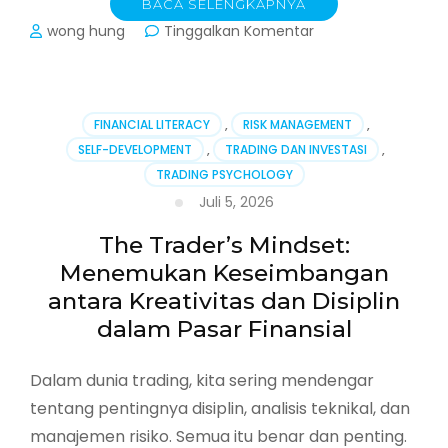
BACA SELENGKAPNYA
pada
wong hung
Tinggalkan Komentar
Menjadi
Multidisciplinary
Artist:
Menyeimbangkan
FINANCIAL LITERACY
,
RISK MANAGEMENT
,
Menulis,
SELF-DEVELOPMENT
,
TRADING DAN INVESTASI
,
Melukis,
TRADING PSYCHOLOGY
dan
Musik
Juli 5, 2026
di
Era
The Trader’s Mindset:
Modern
Menemukan Keseimbangan
antara Kreativitas dan Disiplin
dalam Pasar Finansial
Dalam dunia trading, kita sering mendengar
tentang pentingnya disiplin, analisis teknikal, dan
manajemen risiko. Semua itu benar dan penting.