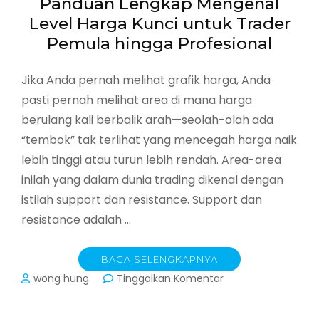
Panduan Lengkap Mengenal
Finansial
Level Harga Kunci untuk Trader
Pemula hingga Profesional
Jika Anda pernah melihat grafik harga, Anda
pasti pernah melihat area di mana harga
berulang kali berbalik arah—seolah-olah ada
“tembok” tak terlihat yang mencegah harga naik
lebih tinggi atau turun lebih rendah. Area-area
inilah yang dalam dunia trading dikenal dengan
istilah support dan resistance. Support dan
resistance adalah …
BACA SELENGKAPNYA
pada
wong hung
Tinggalkan Komentar
Support
dan