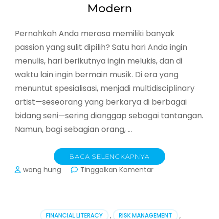
Modern
Pernahkah Anda merasa memiliki banyak
passion yang sulit dipilih? Satu hari Anda ingin
menulis, hari berikutnya ingin melukis, dan di
waktu lain ingin bermain musik. Di era yang
menuntut spesialisasi, menjadi multidisciplinary
artist—seseorang yang berkarya di berbagai
bidang seni—sering dianggap sebagai tantangan.
Namun, bagi sebagian orang, …
BACA SELENGKAPNYA
pada
wong hung
Tinggalkan Komentar
Menjadi
Multidisciplinary
Artist:
Menyeimbangkan
FINANCIAL LITERACY
,
RISK MANAGEMENT
,