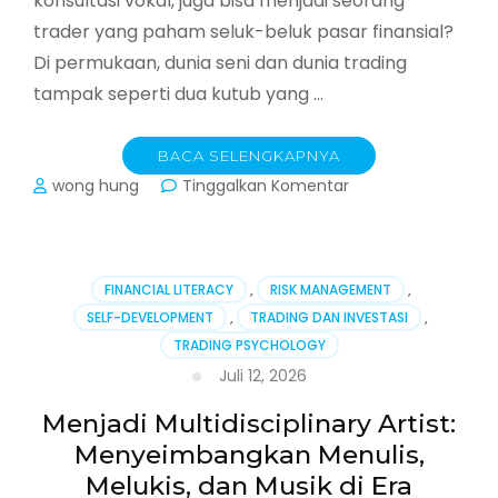
konsultasi vokal, juga bisa menjadi seorang
trader yang paham seluk-beluk pasar finansial?
Di permukaan, dunia seni dan dunia trading
tampak seperti dua kutub yang …
BACA SELENGKAPNYA
pada
wong hung
Tinggalkan Komentar
Seni
dan
Strategi:
Pelajaran
FINANCIAL LITERACY
,
RISK MANAGEMENT
,
Trading
SELF-DEVELOPMENT
,
TRADING DAN INVESTASI
,
dari
TRADING PSYCHOLOGY
Seorang
Multidisciplinary
Juli 12, 2026
Artist
Menjadi Multidisciplinary Artist:
Menyeimbangkan Menulis,
Melukis, dan Musik di Era