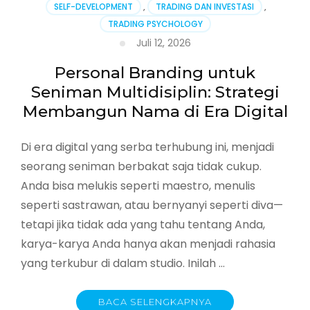
SELF-DEVELOPMENT
,
TRADING DAN INVESTASI
,
Bagaimana
TRADING PSYCHOLOGY
Perasaan
Membentuk
Juli 12, 2026
Visual,
Musik,
Personal Branding untuk
dan
Seniman Multidisiplin: Strategi
Kata-
Membangun Nama di Era Digital
kata
Di era digital yang serba terhubung ini, menjadi
seorang seniman berbakat saja tidak cukup.
Anda bisa melukis seperti maestro, menulis
seperti sastrawan, atau bernyanyi seperti diva—
tetapi jika tidak ada yang tahu tentang Anda,
karya-karya Anda hanya akan menjadi rahasia
yang terkubur di dalam studio. Inilah …
BACA SELENGKAPNYA