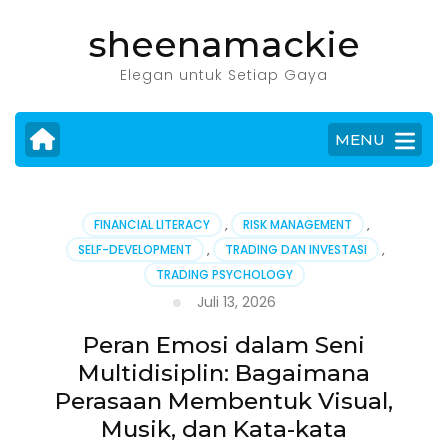
Lompat
sheenamackie
ke
konten
Elegan untuk Setiap Gaya
(Tekan
Enter)
MENU
FINANCIAL LITERACY
,
RISK MANAGEMENT
,
SELF-DEVELOPMENT
,
TRADING DAN INVESTASI
,
TRADING PSYCHOLOGY
Juli 13, 2026
Peran Emosi dalam Seni
Multidisiplin: Bagaimana
Perasaan Membentuk Visual,
Musik, dan Kata-kata