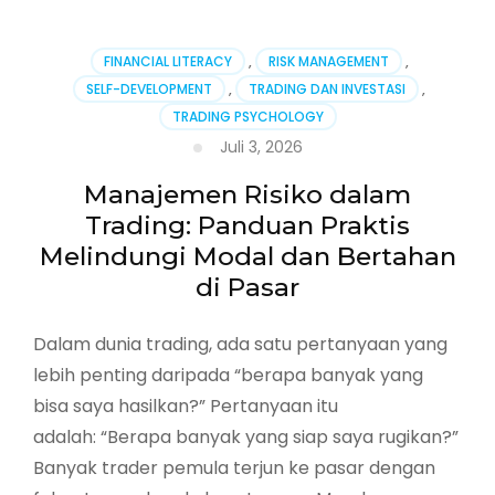
Journal:
Catat,
Evaluasi,
FINANCIAL LITERACY
,
RISK MANAGEMENT
,
dan
SELF-DEVELOPMENT
,
TRADING DAN INVESTASI
,
Tingkatkan
TRADING PSYCHOLOGY
Kinerja
Trading
Juli 3, 2026
Anda
Manajemen Risiko dalam
Trading: Panduan Praktis
Melindungi Modal dan Bertahan
di Pasar
Dalam dunia trading, ada satu pertanyaan yang
lebih penting daripada “berapa banyak yang
bisa saya hasilkan?” Pertanyaan itu
adalah: “Berapa banyak yang siap saya rugikan?”
Banyak trader pemula terjun ke pasar dengan