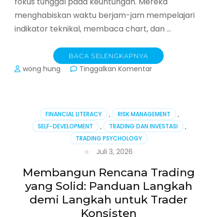
fokus tunggal pada keuntungan. Mereka
menghabiskan waktu berjam-jam mempelajari
indikator teknikal, membaca chart, dan …
BACA SELENGKAPNYA
pada
wong hung
Tinggalkan Komentar
Manajemen
Risiko
dalam
Trading:
FINANCIAL LITERACY
,
RISK MANAGEMENT
,
Panduan
SELF-DEVELOPMENT
,
TRADING DAN INVESTASI
,
Praktis
TRADING PSYCHOLOGY
Melindungi
Modal
Juli 3, 2026
dan
Bertahan
Membangun Rencana Trading
di
yang Solid: Panduan Langkah
Pasar
demi Langkah untuk Trader
Konsisten