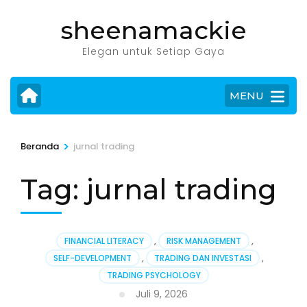
Lompat
sheenamackie
ke
konten
Elegan untuk Setiap Gaya
(Tekan
Enter)
MENU
>
Beranda
jurnal trading
Tag:
jurnal trading
FINANCIAL LITERACY
,
RISK MANAGEMENT
,
SELF-DEVELOPMENT
,
TRADING DAN INVESTASI
,
TRADING PSYCHOLOGY
Juli 9, 2026