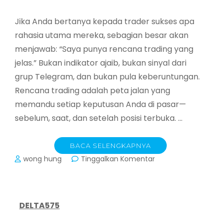
Jika Anda bertanya kepada trader sukses apa
rahasia utama mereka, sebagian besar akan
menjawab: “Saya punya rencana trading yang
jelas.” Bukan indikator ajaib, bukan sinyal dari
grup Telegram, dan bukan pula keberuntungan.
Rencana trading adalah peta jalan yang
memandu setiap keputusan Anda di pasar—
sebelum, saat, dan setelah posisi terbuka. …
BACA SELENGKAPNYA
pada
wong hung
Tinggalkan Komentar
Membangun
Rencana
Trading
yang
DELTA575
Solid:
Panduan