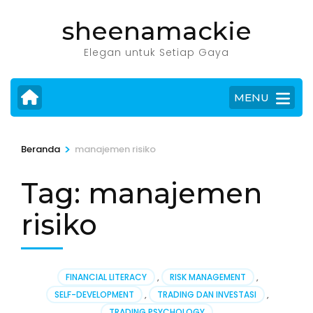
Lompat
sheenamackie
ke
konten
Elegan untuk Setiap Gaya
(Tekan
Enter)
MENU
>
Beranda
manajemen risiko
Tag:
manajemen
risiko
FINANCIAL LITERACY
,
RISK MANAGEMENT
,
SELF-DEVELOPMENT
,
TRADING DAN INVESTASI
,
TRADING PSYCHOLOGY