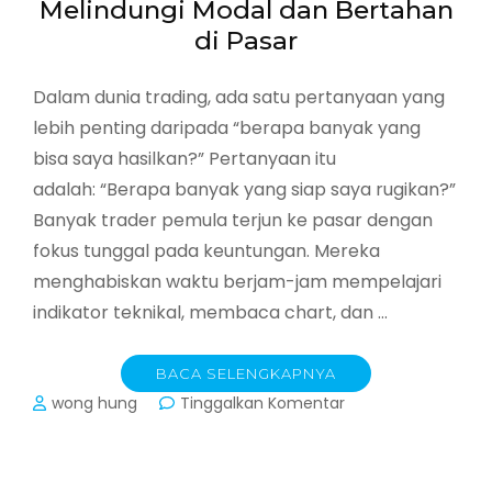
Melindungi Modal dan Bertahan
hingga
Profesional
di Pasar
Dalam dunia trading, ada satu pertanyaan yang
lebih penting daripada “berapa banyak yang
bisa saya hasilkan?” Pertanyaan itu
adalah: “Berapa banyak yang siap saya rugikan?”
Banyak trader pemula terjun ke pasar dengan
fokus tunggal pada keuntungan. Mereka
menghabiskan waktu berjam-jam mempelajari
indikator teknikal, membaca chart, dan …
BACA SELENGKAPNYA
pada
wong hung
Tinggalkan Komentar
Manajemen
Risiko
dalam