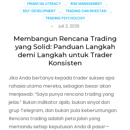
Trading:
FINANCIAL LITERACY
,
RISK MANAGEMENT
,
Panduan
SELF-DEVELOPMENT
,
TRADING DAN INVESTASI
,
Praktis
TRADING PSYCHOLOGY
Melindungi
Modal
Juli 3, 2026
dan
Bertahan
Membangun Rencana Trading
di
yang Solid: Panduan Langkah
Pasar
demi Langkah untuk Trader
Konsisten
Jika Anda bertanya kepada trader sukses apa
rahasia utama mereka, sebagian besar akan
menjawab: “Saya punya rencana trading yang
jelas.” Bukan indikator ajaib, bukan sinyal dari
grup Telegram, dan bukan pula keberuntungan.
Rencana trading adalah peta jalan yang
memandu setiap keputusan Anda di pasar—