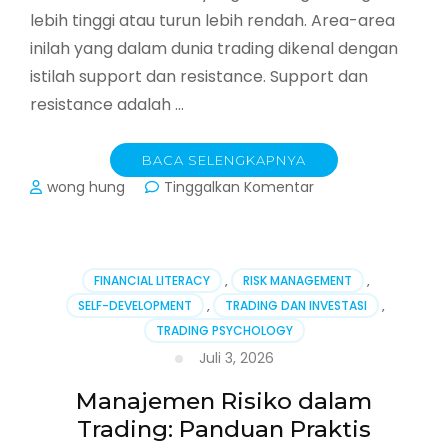
lebih tinggi atau turun lebih rendah. Area-area
inilah yang dalam dunia trading dikenal dengan
istilah support dan resistance. Support dan
resistance adalah …
BACA SELENGKAPNYA
pada
wong hung
Tinggalkan Komentar
Support
dan
Resistance:
Panduan
FINANCIAL LITERACY
,
RISK MANAGEMENT
,
Lengkap
SELF-DEVELOPMENT
,
TRADING DAN INVESTASI
,
Mengenal
TRADING PSYCHOLOGY
Level
Harga
Juli 3, 2026
Kunci
untuk
Manajemen Risiko dalam
Trader
Trading: Panduan Praktis
Pemula