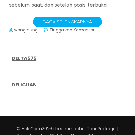
sebelum, saat, dan setelah posisi terbuka. …
BACA SELENGKAPNYA
pada
wong hung
Tinggalkan Komentar
Membangun
Rencana
Trading
yang
DELTA575
Solid:
Panduan
Langkah
demi
DELICUAN
Langkah
untuk
Trader
Konsisten
© Hak Cipta2026
sheenamackie
.
Tour Package |