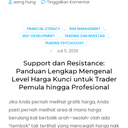
pada
wong hung
Tinggalkan Komentar
Trading
Journal:
Catat,
Evaluasi,
FINANCIAL LITERACY
,
RISK MANAGEMENT
,
dan
SELF-DEVELOPMENT
,
TRADING DAN INVESTASI
,
Tingkatkan
TRADING PSYCHOLOGY
Kinerja
Trading
Juli 5, 2026
Anda
Support dan Resistance:
Panduan Lengkap Mengenal
Level Harga Kunci untuk Trader
Pemula hingga Profesional
Jika Anda pernah melihat grafik harga, Anda
pasti pernah melihat area di mana harga
berulang kali berbalik arah—seolah-olah ada
“tembok” tak terlihat yang mencegah harga naik