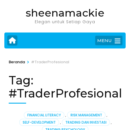
Lompat
sheenamackie
ke
konten
Elegan untuk Setiap Gaya
(Tekan
Enter)
MENU
>
Beranda
#TraderProfesional
Tag:
#TraderProfesional
FINANCIAL LITERACY
,
RISK MANAGEMENT
,
SELF-DEVELOPMENT
,
TRADING DAN INVESTASI
,
TRADING PSYCHOLOGY