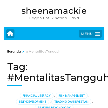
Lompat
sheenamackie
ke
konten
Elegan untuk Setiap Gaya
(Tekan
Enter)
MENU
>
Beranda
#MentalitasTangguh
Tag:
#MentalitasTanggu
FINANCIAL LITERACY
,
RISK MANAGEMENT
,
SELF-DEVELOPMENT
,
TRADING DAN INVESTASI
,
TRADING PSYCHOLOGY