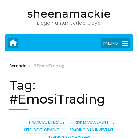
Lompat
sheenamackie
ke
konten
Elegan untuk Setiap Gaya
(Tekan
Enter)
MENU
>
Beranda
#EmosiTrading
Tag:
#EmosiTrading
FINANCIAL LITERACY
,
RISK MANAGEMENT
,
SELF-DEVELOPMENT
,
TRADING DAN INVESTASI
,
TRADING PSYCHOLOGY